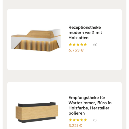
Rezeptionstheke
modern weiß mit
Holzlatten
(5)
6.753
€
Bewertet mit
5.00
von 5
Empfangstheke für
Wartezimmer, Büro in
Holzfarbe, Hersteller
polieren
(1)
3.221
€
Bewertet mit