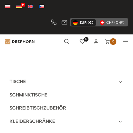
Zum
Inhalt
springen
EUR (€)
CHF (CHF)
0
0
TISCHE
SCHMINKTISCHE
SCHREIBTISCHZUBEHÖR
KLEIDERSCHRÄNKE