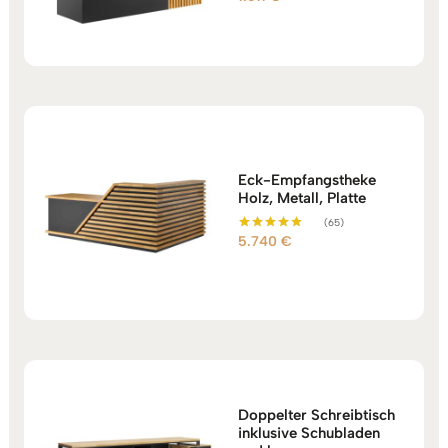
5.00
von 5
Eck-Empfangstheke
Holz, Metall, Platte
(65)
5.740
€
Bewertet mit
5.00
von 5
Doppelter Schreibtisch
inklusive Schubladen