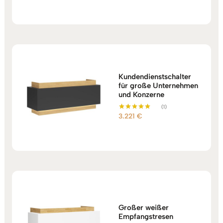
5.00
von 5
Kundendienstschalter
für große Unternehmen
und Konzerne
(1)
3.221
€
Bewertet mit
5.00
von 5
Großer weißer
Empfangstresen