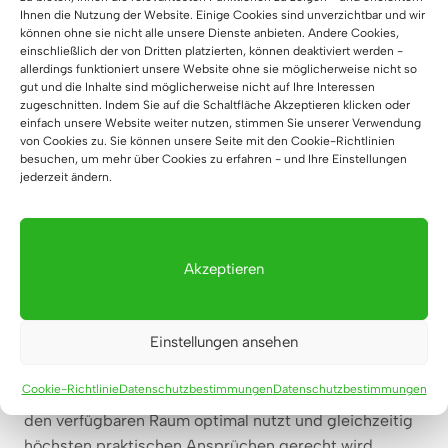
Ihnen die Nutzung der Website. Einige Cookies sind unverzichtbar und wir
können ohne sie nicht alle unsere Dienste anbieten. Andere Cookies,
einschließlich der von Dritten platzierten, können deaktiviert werden -
allerdings funktioniert unsere Website ohne sie möglicherweise nicht so
gut und die Inhalte sind möglicherweise nicht auf Ihre Interessen
zugeschnitten. Indem Sie auf die Schaltfläche Akzeptieren klicken oder
einfach unsere Website weiter nutzen, stimmen Sie unserer Verwendung
von Cookies zu. Sie können unsere Seite mit den Cookie-Richtlinien
besuchen, um mehr über Cookies zu erfahren - und Ihre Einstellungen
jederzeit ändern.
Akzeptieren
Empfang-mit-Gittern
WWas zeichnet unsere
Einstellungen ansehen
Empfangstheken aus?
Cookie-Richtlinie
Datenschutzbestimmungen
Datenschutzbestimmungen
Unsere
Empfangstheke
wurde so konzipiert, dass sie
den verfügbaren Raum optimal nutzt und gleichzeitig
höchsten praktischen Ansprüchen gerecht wird.