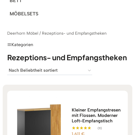
BETT
MÖBELSETS
Deerhorn Möbel
/
Rezeptions- und Empfangstheken
Kategorien
Rezeptions- und Empfangstheken
Kleiner Empfangstresen
mit Flossen. Moderner
Loft-Empfangstisch
(11)
1.611
€
Bewertet mit