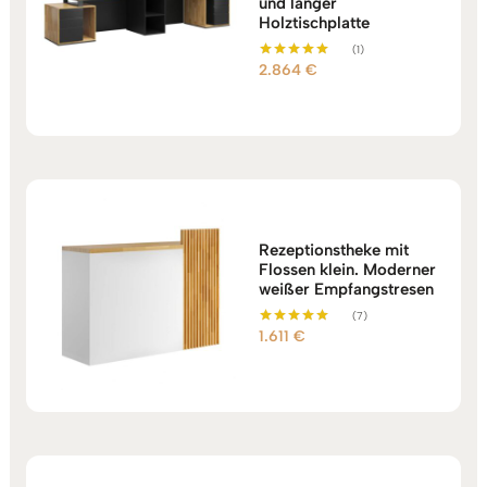
und langer
Holztischplatte
(1)
2.864
€
Bewertet mit
5.00
von 5
Rezeptionstheke mit
Flossen klein. Moderner
weißer Empfangstresen
(7)
1.611
€
Bewertet mit
5.00
von 5