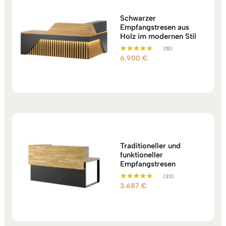
Schwarzer
Empfangstresen aus
Holz im modernen Stil
(15)
6.900
€
Bewertet mit
5.00
von 5
Traditioneller und
funktioneller
Empfangstresen
(33)
3.687
€
Bewertet mit
5.00
von 5