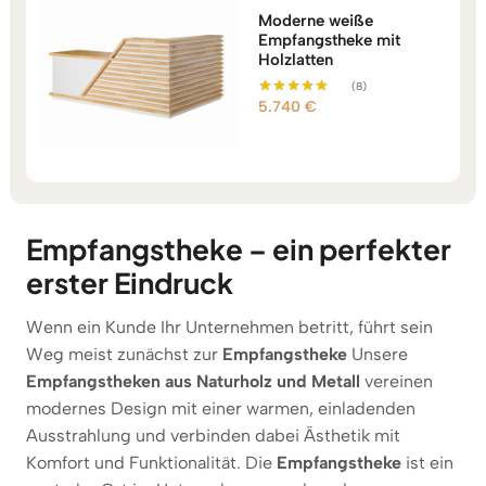
Moderne weiße
Empfangstheke mit
Holzlatten
(8)
5.740
€
Bewertet mit
5.00
von 5
Empfangstheke – ein perfekter
erster Eindruck
Wenn ein Kunde Ihr Unternehmen betritt, führt sein
Weg meist zunächst zur
Empfangstheke
Unsere
Empfangstheken aus Naturholz und Metall
vereinen
modernes Design mit einer warmen, einladenden
Ausstrahlung und verbinden dabei Ästhetik mit
Komfort und Funktionalität. Die
Empfangstheke
ist ein