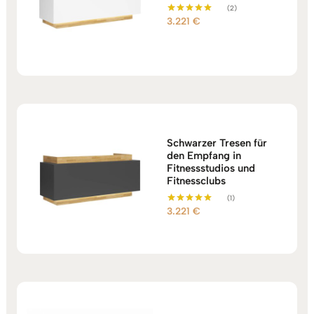
(2)
3.221
€
Bewertet mit
5.00
von 5
Schwarzer Tresen für
den Empfang in
Fitnessstudios und
Fitnessclubs
(1)
3.221
€
Bewertet mit
5.00
von 5