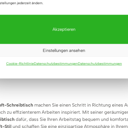
stellungen jederzeit ändern.
 Loft-Stil
ist nicht nur ein Arbeitsplatz, sondern auch eine Qu
e Atmosphäre Ihres
Arbeitszimmers, Büros oder Jugendzimm
 Arbeitsplatz zu einer Oase der Ruhe machen, in der Sie in alle
atz, um die Materialien, die Sie für Ihre Arbeit benötigen, unt
Akzeptieren
gelt den
industriellen Stil
perfekt wider, ohne dabei die Einr
olzplatte
verleiht den
Schreibtischen im Loft-Stil
natürlichen
Einstellungen ansehen
riellen Akzenten.
Cookie-Richtlinie
Datenschutzbestimmungen
Datenschutzbestimmungen
 Loft-Stil – ein Schritt zu
oft-Schreibtisch
machen Sie einen Schritt in Richtung eines Ar
uch zu effizienterem Arbeiten inspiriert. Mit seiner geräumig
ibtisch
dafür, dass Sie Ihren Arbeitstag bequem und komfort
t-Stil
und schaffen Sie eine einzigartige Atmosphäre in Ihrem