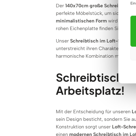
Ein
Der
140x70cm große Schreibtisch im
perfekte Möbelstück, um sich in di
minimalistischen Form
wird er Ihren
rohen Eichenplatte finden Sie viel Pl
Unser
Schreibtisch im Loft-Stil
spie
unterstreicht ihren Charakter. Die
H
harmonische Kombination mit indust
Schreibtisch im
Arbeitsplatz!
Mit der Entscheidung für unseren
L
sein Design besticht, sondern Sie a
Konstruktion sorgt unser
Loft-Schre
einen
modernen Schreibtisch im Lof