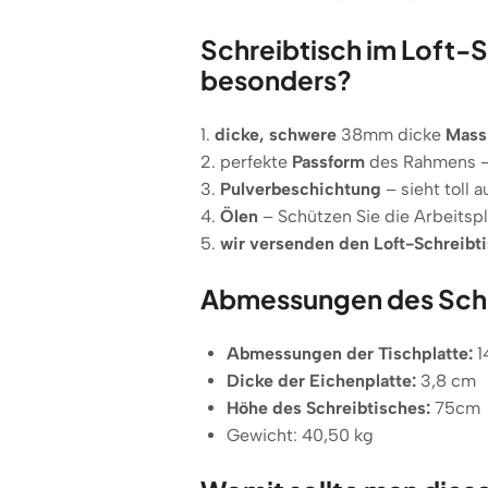
Schreibtisch im Loft-S
besonders?
1.
dicke, schwere
38mm dicke
Mass
2. perfekte
Passform
des Rahmens –
3.
Pulverbeschichtung
– sieht toll 
4.
Ölen
– Schützen Sie die Arbeitspl
5.
wir versenden den Loft-Schreibti
Abmessungen des Schre
Abmessungen der Tischplatte:
1
Dicke der Eichenplatte:
3,8 cm
Höhe des Schreibtisches:
75cm
Gewicht: 40,50 kg