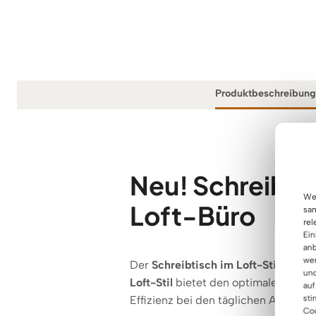
Produktbeschreibung
Neu! Schreibti
Wen
Loft-Büro
sam
rel
Ein
anb
wer
Der
Schreibtisch im Loft-Stil
ist ei
und
Loft-Stil
bietet den optimalen Platz
auf
sti
Effizienz bei den täglichen Aktivität
Coo