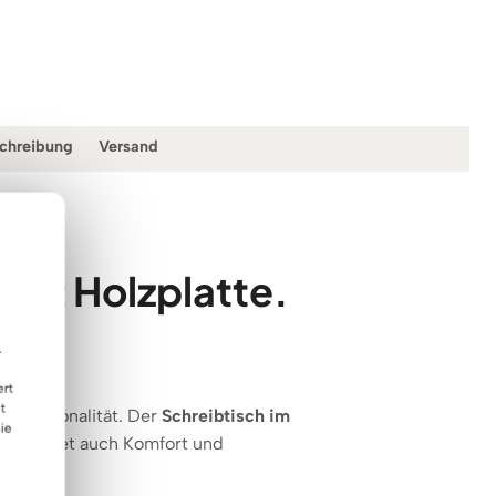
schreibung
Versand
mit Holzplatte.
.
ert
t
 Funktionalität. Der
Schreibtisch im
ie
dern bietet auch Komfort und