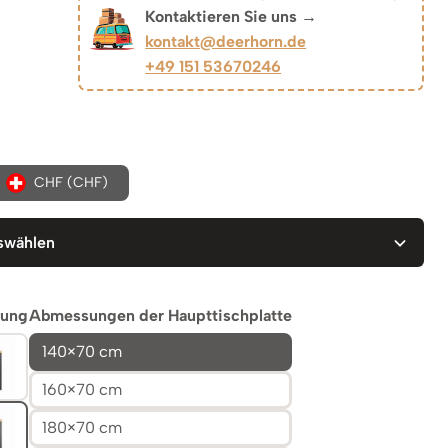
Kontaktieren Sie uns →
kontakt@deerhorn.de
eisspanne:
+49 151 53670246
75 €
s
CHF (CHF)
28 €
swählen
ung
Abmessungen der Haupttischplatte
140×70 cm
160×70 cm
180×70 cm