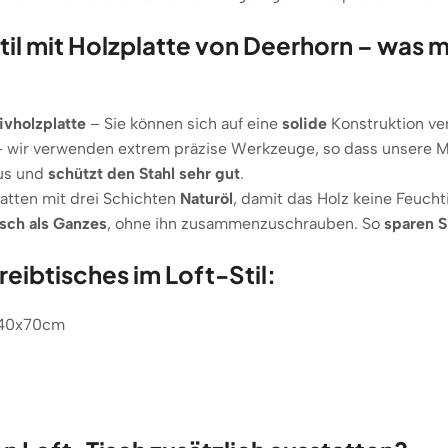
til mit Holzplatte von Deerhorn – was m
ivholzplatte
– Sie können sich auf eine
solide
Konstruktion ve
 wir verwenden extrem präzise Werkzeuge, so dass unsere 
aus und
schützt den Stahl sehr gut
.
atten mit drei Schichten
Naturöl
, damit das Holz keine Feucht
sch als Ganzes
, ohne ihn zusammenzuschrauben. So
sparen S
ibtisches im Loft-Stil:
40x70cm