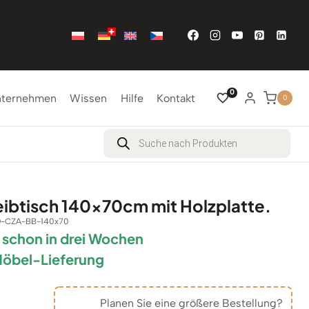
0
nternehmen
Wissen
Hilfe
Kontakt
0
Products
search
ibtisch 140x70cm mit Holzplatte.
O-CZA-BB-140x70
r schon in drei Wochen
Möbel-Lieferung
Planen Sie eine größere Bestellung?