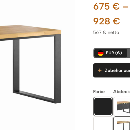
675
€
–
Pr
928
€
567 € netto
6
bi
EUR (€)
9
Zubehör au
Farbe
Abdeck