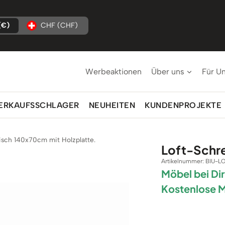
(€)
CHF (CHF)
Werbeaktionen
Über uns
Für U
ERKAUFSSCHLAGER
NEUHEITEN
KUNDENPROJEKTE
isch 140x70cm mit Holzplatte.
Loft-Schre
Artikelnummer:
BIU-L
Möbel bei Di
Kostenlose 