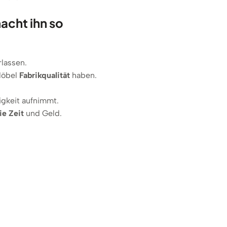
acht ihn so
rlassen.
Möbel
Fabrikqualität
haben.
igkeit aufnimmt.
ie Zeit
und Geld.