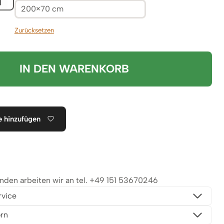
200×70 cm
Zurücksetzen
IN DEN WARENKORB
e hinzufügen
en arbeiten wir an tel.
+49 151 53670246
rvice
rn