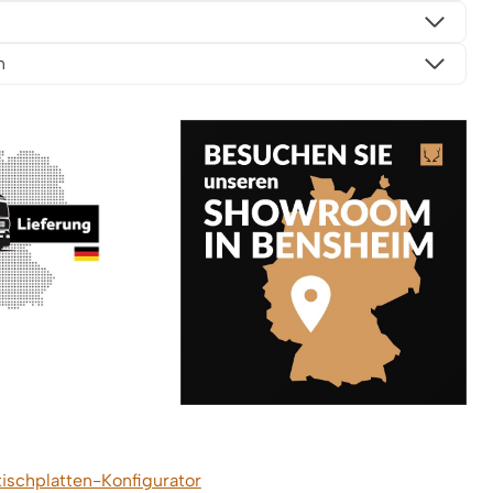
n
tischplatten-Konfigurator