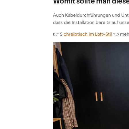
Womit sollte man diese
Auch Kabeldurchführungen und Unter
dass die Installation bereits auf un
👉 S
chreibtisch im Loft-Stil
👈 meh