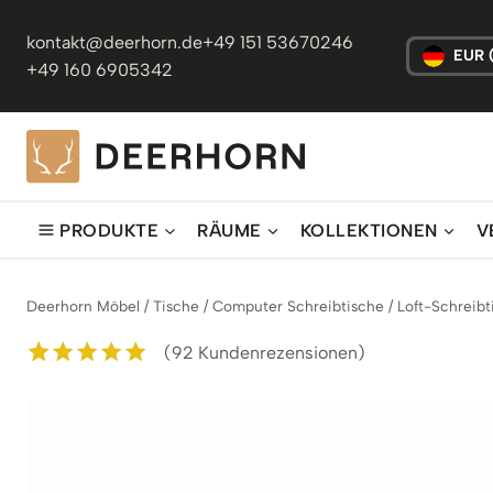
Zum
Inhalt
kontakt@deerhorn.de
+49 151 53670246
EUR 
springen
+49 160 6905342
PRODUKTE
RÄUME
KOLLEKTIONEN
V
Deerhorn Möbel
/
Tische
/
Computer Schreibtische
/
Loft-Schreibt
(
92
Kundenrezensionen)
Bewertet mit
92
5.00
von 5,
basierend auf
Kundenbewertungen