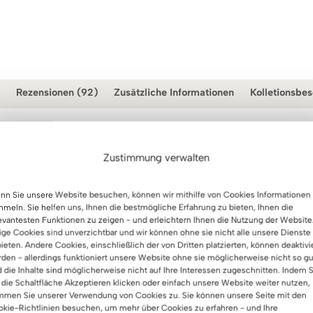
Rezensionen (92)
Zusätzliche Informationen
Kolletionsbe
Zustimmung verwalten
sch im Loft-Stil 140x70cm 
n Sie unsere Website besuchen, können wir mithilfe von Cookies Informationen
meln. Sie helfen uns, Ihnen die bestmögliche Erfahrung zu bieten, Ihnen die
evantesten Funktionen zu zeigen - und erleichtern Ihnen die Nutzung der Website
ige Cookies sind unverzichtbar und wir können ohne sie nicht alle unsere Dienste
ieten. Andere Cookies, einschließlich der von Dritten platzierten, können deaktivi
den - allerdings funktioniert unsere Website ohne sie möglicherweise nicht so gu
n echter Leckerbissen für Liebhaber von modernem Design und
 die Inhalte sind möglicherweise nicht auf Ihre Interessen zugeschnitten. Indem S
 zum Arbeiten und sieht nicht nur besonders stilvoll aus, son
 die Schaltfläche Akzeptieren klicken oder einfach unsere Website weiter nutzen,
mmen Sie unserer Verwendung von Cookies zu. Sie können unsere Seite mit den
en.
kie-Richtlinien besuchen, um mehr über Cookies zu erfahren - und Ihre