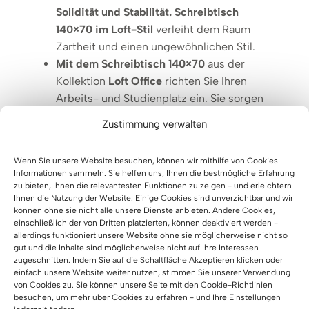
Solidität und Stabilität. Schreibtisch
140×70 im Loft-Stil
verleiht dem Raum
Zartheit und einen ungewöhnlichen Stil.
Mit dem Schreibtisch 140×70
aus der
Kollektion
Loft
Office
richten Sie Ihren
Arbeits- und Studienplatz ein. Sie sorgen
für optimalen Platz und schaffen den
Zustimmung verwalten
richtigen
Komfort
für Sie.
Der
Loft-Schreibtisch mit Schubladen aus
Wenn Sie unsere Website besuchen, können wir mithilfe von Cookies
der Kollektion „Loft Office“
kann auch als
Informationen sammeln. Sie helfen uns, Ihnen die bestmögliche Erfahrung
Schreibtisch für ein Zimmer oder
für ein
zu bieten, Ihnen die relevantesten Funktionen zu zeigen - und erleichtern
Ihnen die Nutzung der Website. Einige Cookies sind unverzichtbar und wir
Arbeitszimmer verwendet werden.
können ohne sie nicht alle unsere Dienste anbieten. Andere Cookies,
Der
massive Schreibtisch 140×70
ist in
einschließlich der von Dritten platzierten, können deaktiviert werden -
den Farben Schwarz und Weiß erhältlich.
allerdings funktioniert unsere Website ohne sie möglicherweise nicht so
gut und die Inhalte sind möglicherweise nicht auf Ihre Interessen
Moderner Loft-Schreibtisch mit
zugeschnitten. Indem Sie auf die Schaltfläche Akzeptieren klicken oder
Schubladen
in einer sehr praktischen
einfach unsere Website weiter nutzen, stimmen Sie unserer Verwendung
von Cookies zu. Sie können unsere Seite mit den Cookie-Richtlinien
Größe – 140×70
besuchen, um mehr über Cookies zu erfahren - und Ihre Einstellungen