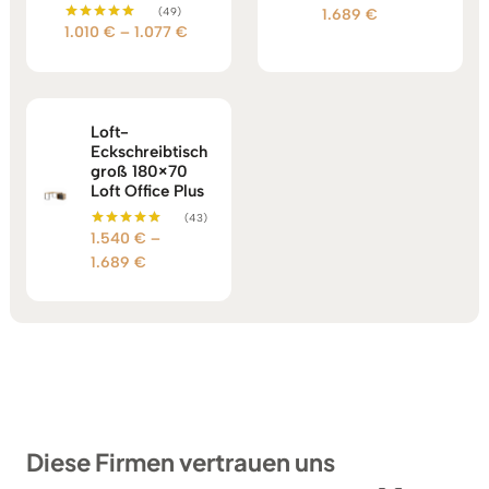
5.00
(49)
Preisspanne:
1.689
€
von 5
Preisspanne:
1.010
€
–
1.077
€
Bewertet mit
1.540 €
5.00
1.010 €
bis
von 5
bis
1.689 €
1.077 €
Loft-
Eckschreibtisch
groß 180×70
Loft Office Plus
(43)
1.540
€
–
Bewertet mit
5.00
Preisspanne:
1.689
€
von 5
1.540 €
bis
1.689 €
Diese Firmen vertrauen uns