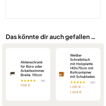
Das könnte dir auch gefallen …
Weißer
Schreibtisch
Aktenschrank
mit Holzplatte
für Büro oder
140x70cm mit
Arbeitszimmer
Rollcontainer
Breite. 110cm
Angebot!
mit Schubladen
(51)
(22)
908
€
Bewertet mit
1.081
€
–
Bewertet mit
5.00
5.00
von 5
Preisspanne:
1.266
€
von 5
1.081 €
bis