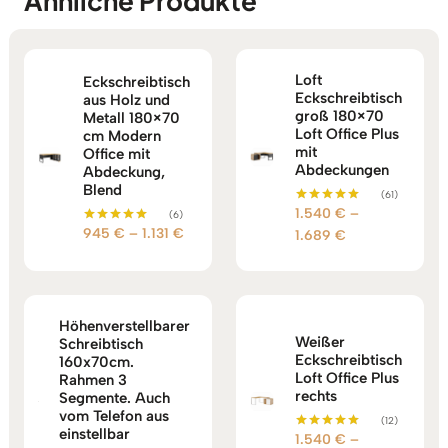
Ähnliche Produkte
Loft
Eckschreibtisch
Eckschreibtisch
aus Holz und
groß 180×70
Metall 180×70
Loft Office Plus
cm Modern
mit
Office mit
Abdeckungen
Abdeckung,
Blend
(61)
1.540
€
–
Bewertet mit
(6)
5.00
Preisspanne:
945
€
–
1.131
€
Preisspanne:
Bewertet mit
1.689
€
von 5
5.00
945 €
1.540 €
von 5
bis
bis
1.131 €
1.689 €
Höhenverstellbarer
Weißer
Schreibtisch
Eckschreibtisch
160x70cm.
Loft Office Plus
Rahmen 3
rechts
Segmente. Auch
vom Telefon aus
(12)
einstellbar
1.540
€
–
Bewertet mit