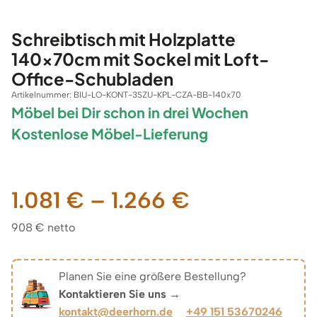
Schreibtisch mit Holzplatte
140x70cm mit Sockel mit Loft-
Office-Schubladen
Artikelnummer:
BIU-LO-KONT-3SZU-KPL-CZA-BB-140x70
Möbel bei Dir schon in drei Wochen
Kostenlose Möbel-Lieferung
Preisspanne
1.081
€
–
1.266
€
908 € netto
1.081 €
bis
Planen Sie eine größere Bestellung?
Kontaktieren Sie uns →
1.266 €
kontakt@deerhorn.de
+49 151 53670246