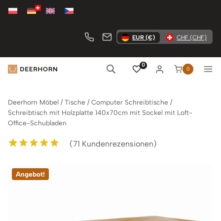
Zum
Inhalt
springen
EUR (€)
CHF (CHF)
0
0
Deerhorn Möbel
/
Tische
/
Computer Schreibtische
/
Schreibtisch mit Holzplatte 140x70cm mit Sockel mit Loft-
Office-Schubladen
(
71
Kundenrezensionen)
Bewertet mit
71
5.00
von 5,
Angebot!
basierend auf
Kundenbewertungen