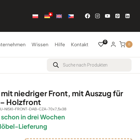
0
nternehmen
Wissen
Hilfe
Kontakt
0
Products
search
mit niedriger Front, mit Auszug für
– Holzfront
IU-NISKI-FRONT-DAB-CZA-70x7,5x38
r schon in drei Wochen
Möbel-Lieferung