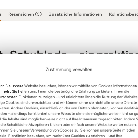
g
Rezensionen (3)
Zusätzliche Informationen
Kolletionsbes
ft-Schublade – ein praktis
 zur Aufbewahrung von D
Zustimmung verwalten
n Sie unsere Website besuchen, können wir mithilfe von Cookies Informationen
für eine wichtige Ergänzung eine
Schreibtischschublade
ist? E
meln. Sie helfen uns, Ihnen die bestmögliche Erfahrung zu bieten, Ihnen die
. So ist alles leicht zugänglich und an einem Ort.
evantesten Funktionen zu zeigen - und erleichtern Ihnen die Nutzung der Website
ige Cookies sind unverzichtbar und wir können ohne sie nicht alle unsere Dienste
ieten. Andere Cookies, einschließlich der von Dritten platzierten, können deaktivi
usätzlichen Stauraum für Dokumente und Zubehör, verleiht d
den - allerdings funktioniert unsere Website ohne sie möglicherweise nicht so gu
ne Schreibtischschublade
für Dokumente oder Bürozubehör b
 die Inhalte sind möglicherweise nicht auf Ihre Interessen zugeschnitten. Indem S
ürfnisse erfüllen.
 die Schaltfläche Akzeptieren klicken oder einfach unsere Website weiter nutzen,
mmen Sie unserer Verwendung von Cookies zu. Sie können unsere Seite mit den
kie-Richtlinien besuchen, um mehr über Cookies zu erfahren - und Ihre
mmlungen
gewidmet:
Loft-Büro, Loft-Büro Plus, Loft-Büro S