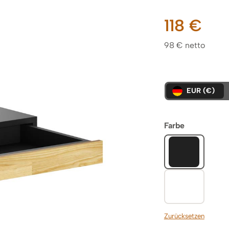
118
€
98 € netto
EUR (€)
Farbe
Zurücksetzen