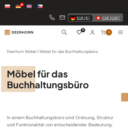
Zum
Inhalt
springen
EUR (€)
CHF (CHF)
0
0
Deerhorn Möbel
/
Möbel für das Buchhaltungsbüro
Möbel für das
Buchhaltungsbüro
In einem Buchhaltungsbüro sind Ordnung, Struktur
und Funktionalität von entscheidender Bedeutung.