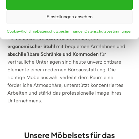
Produkte, die weder Komfort noch Langlebigkeit
bieten. Deshalb lohnt es sich, in hochwertige
Einstellungen ansehen
Lösungen zu investieren, die genau auf Ihre
Bedürfnisse abgestimmt sind.
Cookie-Richtlinie
Datenschutzbestimmungen
Datenschutzbestimmungen
Ein
höhenverstellbarer Schreibtisch
, ein
ergonomischer Stuhl
mit bequemen Armlehnen und
abschließbare Schränke und Kommoden
für
vertrauliche Unterlagen sind heute unverzichtbare
Elemente einer modernen Büroausstattung. Die
richtige Möbelauswahl verleiht dem Raum eine
förderliche Atmosphäre, unterstützt konzentriertes
Arbeiten und stärkt das professionelle Image Ihres
Unternehmens.
Unsere Möbelsets für das