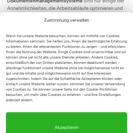
Dokumentenmanagementsysteme
sind nur einige der
Annehmlichkeiten, die Arbeitsabläufe optimieren und
den Servicestandard für Kundinnen und Kunden
Zustimmung verwalten
deutlich erhöhen.
Moderne Möbel für ein Buchhaltungsbüro sollten nicht
Wenn Sie unsere Website besuchen, können wir mithilfe von Cookies
nur die Qualität der Arbeit verbessern, sondern auch
Informationen sammeln. Sie helfen uns, Ihnen die bestmögliche Erfahrung
ein harmonisches Raumgefühl schaffen. Hochwertige
zu bieten, Ihnen die relevantesten Funktionen zu zeigen - und erleichtern
Ihnen die Nutzung der Website. Einige Cookies sind unverzichtbar und wir
Materialien, durchdachtes Design und funktionale
können ohne sie nicht alle unsere Dienste anbieten. Andere Cookies,
Lösungen tragen dazu bei, Vertrauen zu wecken und
einschließlich der von Dritten platzierten, können deaktiviert werden -
ein professionelles Erscheinungsbild zu vermitteln.
allerdings funktioniert unsere Website ohne sie möglicherweise nicht so
gut und die Inhalte sind möglicherweise nicht auf Ihre Interessen
zugeschnitten. Indem Sie auf die Schaltfläche Akzeptieren klicken oder
einfach unsere Website weiter nutzen, stimmen Sie unserer Verwendung
Büromöbel für die Buchhaltung
von Cookies zu. Sie können unsere Seite mit den Cookie-Richtlinien
– eine Investition in Effizienz
besuchen, um mehr über Cookies zu erfahren - und Ihre Einstellungen
jederzeit ändern.
und Image
Die Wahl der richtigen Möbel für ein
Buchhaltungsbüro ist eine wichtige Entscheidung. Auf
Akzeptieren
dem Markt finden sich zahlreiche minderqualitative