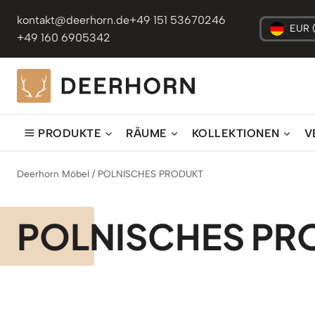
Zum
kontakt@deerhorn.de
+49 151 53670246
Inhalt
EUR 
+49 160 6905342
springen
PRODUKTE
RÄUME
KOLLEKTIONEN
V
Deerhorn Möbel
/
POLNISCHES PRODUKT
POLNISCHES PR