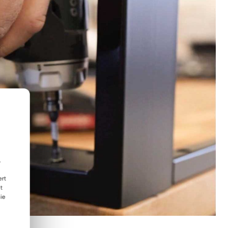
.
ert
t
ie