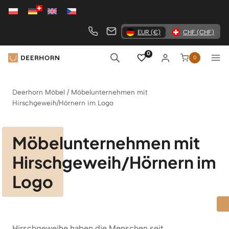
Zum
Inhalt
springen
EUR (€)
CHF (CHF)
0
0
Deerhorn Möbel
/
Möbelunternehmen mit
Hirschgeweih/Hörnern im Logo
Möbelunternehmen mit
Hirschgeweih/Hörnern im
Logo
Hirschgeweihe haben die Menschen seit