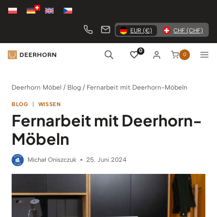
Zum
Inhalt
springen
EUR (€)
CHF (CHF)
0
0
Deerhorn Möbel
/
Blog
/
Fernarbeit mit Deerhorn-Möbeln
BLOG
|
WISSEN
Fernarbeit mit Deerhorn-
Möbeln
Michał Oniszczuk
25. Juni 2024