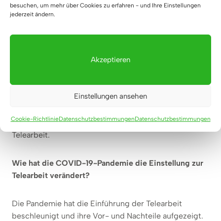
besuchen, um mehr über Cookies zu erfahren - und Ihre Einstellungen
Arbeitsplatz zu sorgen.
jederzeit ändern.
Die Zukunft der Telearbeit
Trends und Prognosen zur Telearbeit
Akzeptieren
Fernarbeit wird immer beliebter und viele
Einstellungen ansehen
Unternehmen planen, dieses Modell auch nach der
Pandemie beizubehalten. Die Technologie spielt eine
Cookie-Richtlinie
Datenschutzbestimmungen
Datenschutzbestimmungen
Schlüsselrolle bei der weiteren Entwicklung der
Telearbeit.
Wie hat die COVID-19-Pandemie die Einstellung zur
Telearbeit verändert?
Die Pandemie hat die Einführung der Telearbeit
beschleunigt und ihre Vor- und Nachteile aufgezeigt.