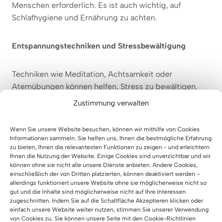
Menschen erforderlich. Es ist auch wichtig, auf
Schlafhygiene und Ernährung zu achten.
Entspannungstechniken und Stressbewältigung
Techniken wie Meditation, Achtsamkeit oder
Atemübungen können helfen, Stress zu bewältigen.
Regelmäßige Dehnungspausen oder ein kurzer
Zustimmung verwalten
Spaziergang sind ebenfalls hilfreich.
Wenn Sie unsere Website besuchen, können wir mithilfe von Cookies
Die Auswirkungen der Telearbeit auf die körperliche
Informationen sammeln. Sie helfen uns, Ihnen die bestmögliche Erfahrung
zu bieten, Ihnen die relevantesten Funktionen zu zeigen - und erleichtern
Gesundheit und wie man sie minimieren kann
Ihnen die Nutzung der Website. Einige Cookies sind unverzichtbar und wir
können ohne sie nicht alle unsere Dienste anbieten. Andere Cookies,
einschließlich der von Dritten platzierten, können deaktiviert werden -
Fernarbeit kann zu gesundheitlichen Problemen wie
allerdings funktioniert unsere Website ohne sie möglicherweise nicht so
Rückenschmerzen und Augenproblemen führen. Es ist
gut und die Inhalte sind möglicherweise nicht auf Ihre Interessen
zugeschnitten. Indem Sie auf die Schaltfläche Akzeptieren klicken oder
wichtig, regelmäßig aufzustehen, sich zu strecken und
einfach unsere Website weiter nutzen, stimmen Sie unserer Verwendung
für die richtige Beleuchtung und Ergonomie am
von Cookies zu. Sie können unsere Seite mit den Cookie-Richtlinien