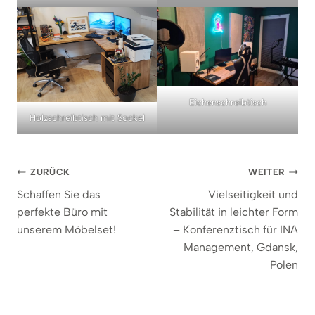
Eichenschreibtisch
Holzschreibtisch mit Sockel
Beitragsnavigation
ZURÜCK
WEITER
Schaffen Sie das
Vielseitigkeit und
perfekte Büro mit
Stabilität in leichter Form
unserem Möbelset!
– Konferenztisch für INA
Management, Gdansk,
Polen