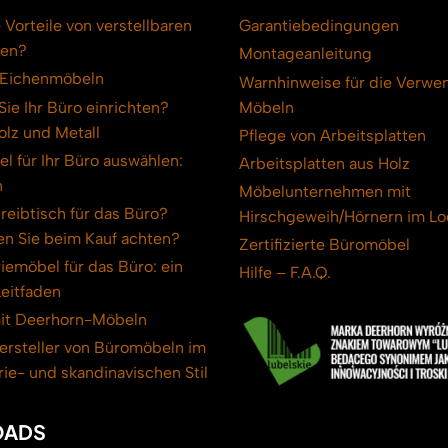
 Vorteile von verstellbaren
Garantiebedingungen
hen?
Montageanleitung
n Eichenmöbeln
Warnhinweise für die Verwe
ie Ihr Büro einrichten?
Möbeln
lz und Metall
Pflege von Arbeitsplatten
l für Ihr Büro auswählen:
Arbeitsplatten aus Holz
n
Möbelunternehmen mit
eibtisch für das Büro?
Hirschgeweih/Hörnern im L
en Sie beim Kauf achten?
Zertifizierte Büromöbel
riemöbel für das Büro: ein
Hilfe – F.A.Q.
eitfaden
mit Deerhorn-Möbeln
ersteller von Büromöbeln im
trie- und skandinavischen Stil
ADS