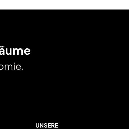
räume
omie.
UNSERE