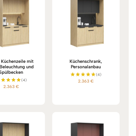
 Küchenzeile mit
Küchenschrank,
Beleuchtung und
Personalanbau
Spülbecken
(4)
(4)
2.363
€
Bewertet
2.363
€
mit
Bewertet
5.00
mit
von 5
5.00
von 5