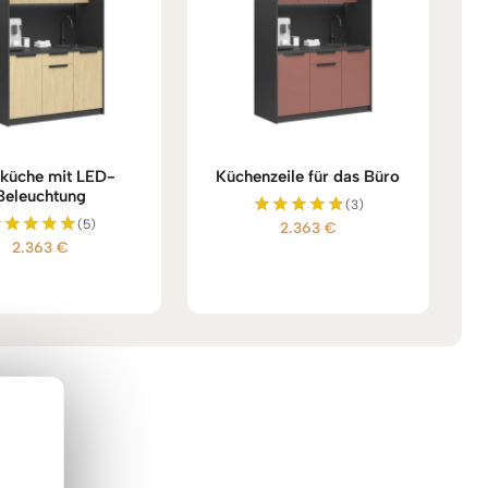
küche mit LED-
Küchenzeile für das Büro
Beleuchtung
(3)
(5)
2.363
€
Bewertet
2.363
€
mit
Bewertet
5.00
mit
von 5
5.00
von 5