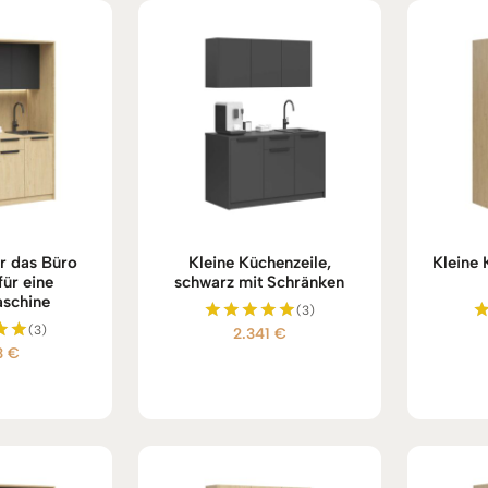
r das Büro
Kleine Küchenzeile,
Kleine 
für eine
schwarz mit Schränken
schine
(3)
(3)
2.341
€
Bewertet
3
€
mit
et
5.00
von 5
5