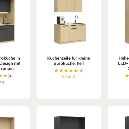
oküche in
Küchenzeile für kleine
Helle
Design mit
Büroküche, hell
LED-
Fronten
(4)
(4)
2.341
€
Bewertet
3
€
mit
et
5.00
von 5
5