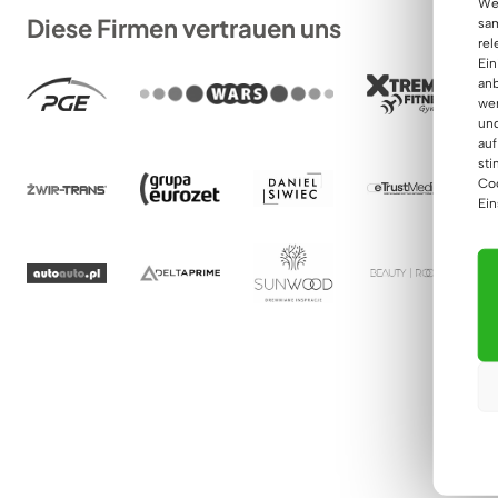
Wen
Diese Firmen vertrauen uns
sam
rel
Ein
anb
wer
und
auf
sti
Coo
Ein