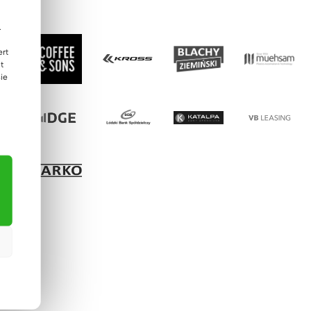
.
ert
t
ie