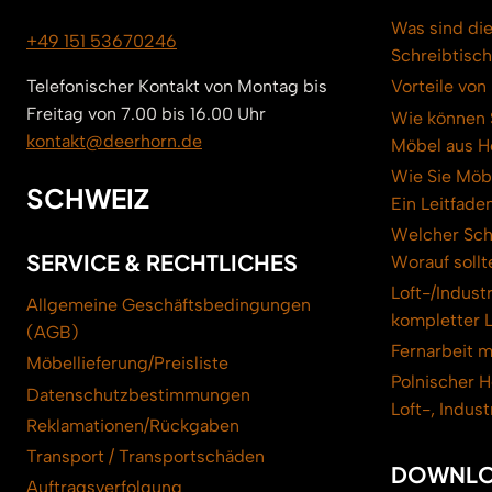
Was sind die
+49 151 53670246
Schreibtisc
Telefonischer Kontakt von Montag bis
Vorteile vo
Freitag von 7.00 bis 16.00 Uhr
Wie können S
kontakt@deerhorn.de
Möbel aus Ho
Wie Sie Möbe
SCHWEIZ
Ein Leitfade
Welcher Schr
SERVICE & RECHTLICHES
Worauf sollt
Loft-/Indust
Allgemeine Geschäftsbedingungen
kompletter L
(AGB)
Fernarbeit 
Möbellieferung/Preisliste
Polnischer H
Datenschutzbestimmungen
Loft-, Indus
Reklamationen/Rückgaben
Transport / Transportschäden
DOWNLO
Auftragsverfolgung