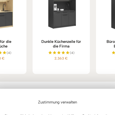
für die
Dunkle Küchenzeile für
Büro
üche
die Firma
(4)
(4)
3
€
2.363
€
et
Bewertet
mit
5.00
5
von 5
Zustimmung verwalten