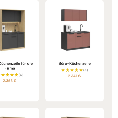
Küchenzeile für die
Büro-Küchenzeile
Firma
(4)
(6)
2.341
€
Bewertet
2.363
€
mit
Bewertet
5.00
mit
von 5
5.00
von 5