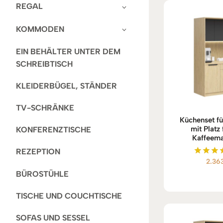
REGAL
KOMMODEN
EIN BEHÄLTER UNTER DEM
SCHREIBTISCH
KLEIDERBÜGEL, STÄNDER
TV-SCHRÄNKE
Küchenset fü
mit Platz 
KONFERENZTISCHE
Kaffeema
REZEPTION
2.36
Bewert
mit
BÜROSTÜHLE
5.00
von 
TISCHE UND COUCHTISCHE
SOFAS UND SESSEL