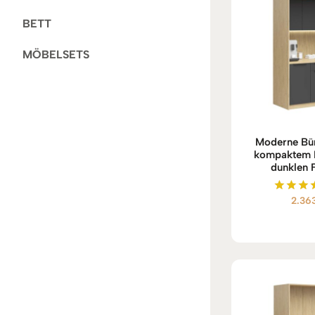
BETT
MÖBELSETS
Moderne Bür
kompaktem 
dunklen 
2.36
Bewert
mit
5.00
von 