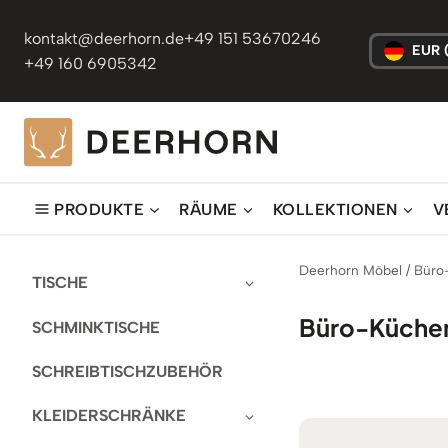
Zum
Inhalt
kontakt@deerhorn.de
+49 151 53670246
EUR 
springen
+49 160 6905342
PRODUKTE
RÄUME
KOLLEKTIONEN
V
Deerhorn Möbel
/
Büro
TISCHE
Büro-Küchen
SCHMINKTISCHE
SCHREIBTISCHZUBEHÖR
KLEIDERSCHRÄNKE