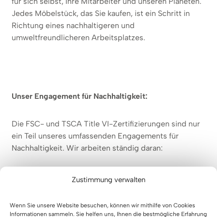
für sich selbst, Ihre Mitarbeiter und unseren Planeten.
Jedes Möbelstück, das Sie kaufen, ist ein Schritt in
Richtung eines nachhaltigeren und
umweltfreundlicheren Arbeitsplatzes.
Unser Engagement für Nachhaltigkeit:
Die FSC- und TSCA Title VI-Zertifizierungen sind nur
ein Teil unseres umfassenden Engagements für
Nachhaltigkeit. Wir arbeiten ständig daran:
Verwendung von recycelten Materialien, wo
Zustimmung verwalten
immer möglich.
Das Design von Möbeln ist auf langfristige
Wenn Sie unsere Website besuchen, können wir mithilfe von Cookies
Nutzung und einfaches Recycling am Ende des
Informationen sammeln. Sie helfen uns, Ihnen die bestmögliche Erfahrung