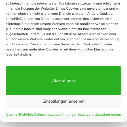
zu bieten, Ihnen die relevantesten Funktionen zu zeigen - und erleichtern
Produktlebenszyklus ausgerichtet.
Ihnen die Nutzung der Website. Einige Cookies sind unverzichtbar und wir
Aufklärung unserer Kunden und Partner über
können ohne sie nicht alle unsere Dienste anbieten. Andere Cookies,
nachhaltige Büropraktiken.
einschließlich der von Dritten platzierten, können deaktiviert werden -
allerdings funktioniert unsere Website ohne sie möglicherweise nicht so
gut und die Inhalte sind möglicherweise nicht auf Ihre Interessen
Wenn Sie sich für unsere Möbel entscheiden, werden
zugeschnitten. Indem Sie auf die Schaltfläche Akzeptieren klicken oder
einfach unsere Website weiter nutzen, stimmen Sie unserer Verwendung
Sie Teil der Bewegung für eine nachhaltigere Zukunft.
von Cookies zu. Sie können unsere Seite mit den Cookie-Richtlinien
Gemeinsam können wir Büroräume schaffen, die nicht
besuchen, um mehr über Cookies zu erfahren - und Ihre Einstellungen
jederzeit ändern.
nur zu produktivem Arbeiten anregen, sondern auch
zum Schutz unseres Planeten beitragen.
Akzeptieren
Diese Firmen vertrauen uns
Einstellungen ansehen
Cookie-Richtlinie
Datenschutzbestimmungen
Datenschutzbestimmungen