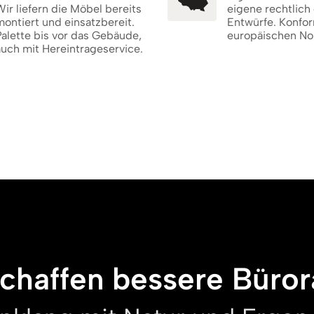
ir liefern die Möbel bereits
eigene rechtlich
ontiert und einsatzbereit.
Entwürfe. Konfor
alette bis vor das Gebäude,
europäischen No
auch mit Hereintrageservice.
schaffen bessere Büro