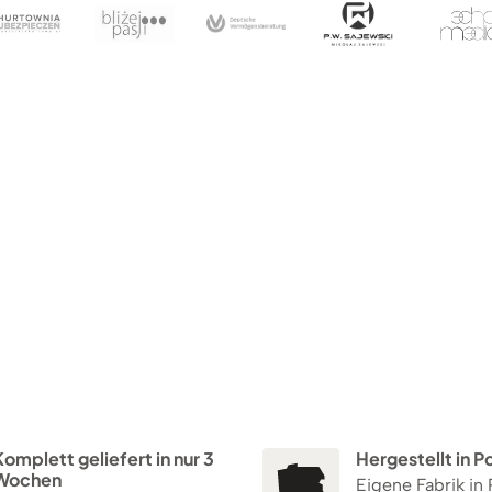
omplett geliefert in nur 3
Hergestellt in P
Wochen
Eigene Fabrik in 