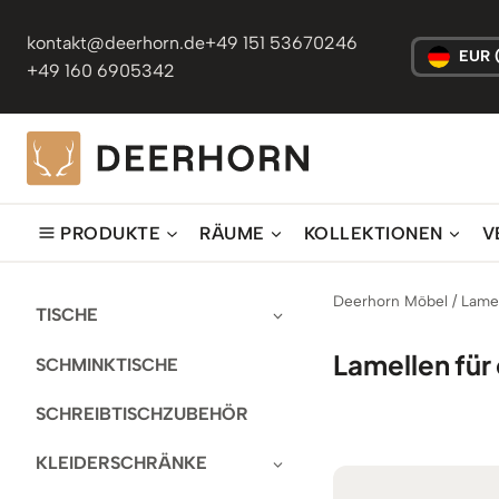
Zum
Inhalt
kontakt@deerhorn.de
+49 151 53670246
EUR 
springen
+49 160 6905342
PRODUKTE
RÄUME
KOLLEKTIONEN
V
Deerhorn Möbel
/
Lamel
TISCHE
Lamellen für
SCHMINKTISCHE
SCHREIBTISCHZUBEHÖR
KLEIDERSCHRÄNKE