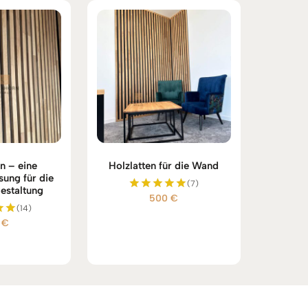
n – eine
Holzlatten für die Wand
sung für die
(7)
estaltung
500
€
Bewertet
(14)
mit
5.00
0
€
et
von 5
5