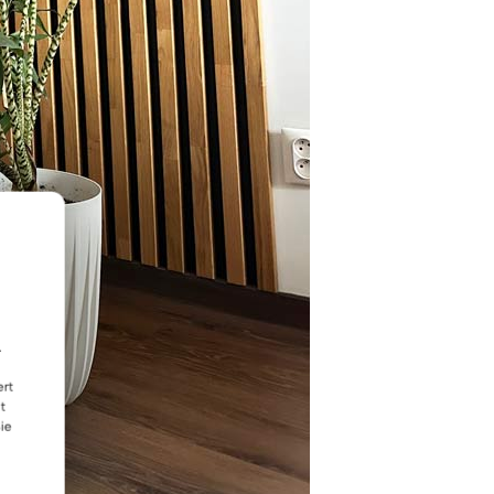
.
ert
t
ie