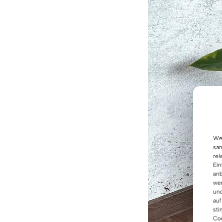
Wen
sam
rel
Ein
anb
wer
und
auf
sti
Coo