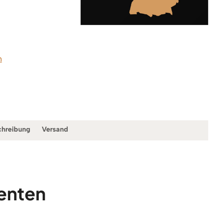
n
chreibung
Versand
menten