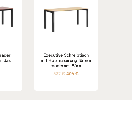
erader
Executive Schreibtisch
ür das
mit Holzmaserung für ein
modernes Büro
Ursprünglicher
Aktueller
537
€
406
€
Preis
Preis
war:
ist:
537 €
406 €.