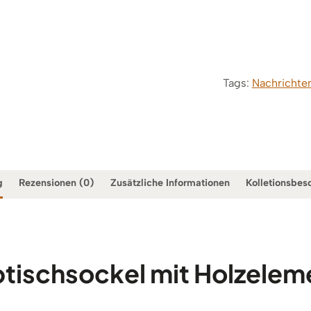
Tags:
Nachrichte
g
Rezensionen (0)
Zusätzliche Informationen
Kolletionsbes
btischsockel mit Holzele