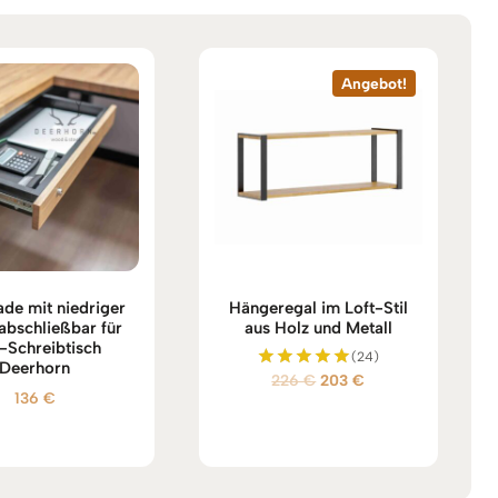
Angebot!
de mit niedriger
Hängeregal im Loft-Stil
 abschließbar für
aus Holz und Metall
-Schreibtisch
(24)
Deerhorn
Ursprünglicher
Aktueller
226
€
203
€
Bewertet
136
€
mit
Preis
Preis
5.00
war:
ist:
von 5
226 €
203 €.