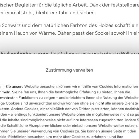
scher Begleiter für die tägliche Arbeit. Dank der feststellbare
einmal steht, bleibt er stabil und sicher.
m Schwarz und dem natürlichen Farbton des Holzes schafft e
inem Hauch von Wärme. Daher passt der Sockel sowohl in ein
 Einlegeböden sorgen für Ordnung, während robuste Rollen m
tzung sorgen. Ein kleines Detail, das Ihren Arbeitskomfort er
organisieren, wie Sie es wünschen.
Zustimmung verwalten
lters:
n Sie unsere Website besuchen, können wir mithilfe von Cookies Informationen
meln. Sie helfen uns, Ihnen die bestmögliche Erfahrung zu bieten, Ihnen die
evantesten Funktionen zu zeigen - und erleichtern Ihnen die Nutzung der Website
ige Cookies sind unverzichtbar und wir können ohne sie nicht alle unsere Dienste
ieten. Andere Cookies, einschließlich der von Dritten platzierten, können deaktivi
den - allerdings funktioniert unsere Website ohne sie möglicherweise nicht so gu
 die Inhalte sind möglicherweise nicht auf Ihre Interessen zugeschnitten. Indem S
 die Schaltfläche Akzeptieren klicken oder einfach unsere Website weiter nutzen,
n:
mmen Sie unserer Verwendung von Cookies zu. Sie können unsere Seite mit den
kie-Richtlinien besuchen, um mehr über Cookies zu erfahren - und Ihre