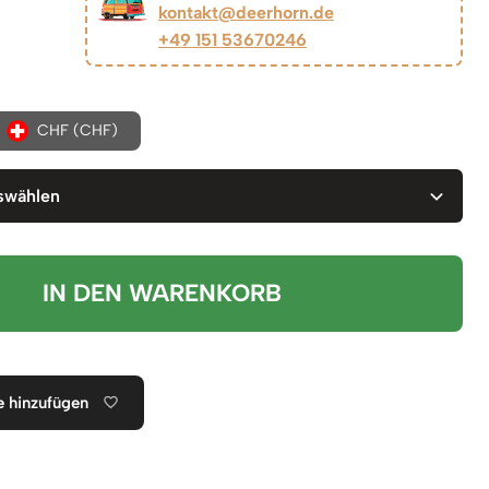
kontakt@deerhorn.de
+49 151 53670246
CHF (CHF)
swählen
IN DEN WARENKORB
e hinzufügen