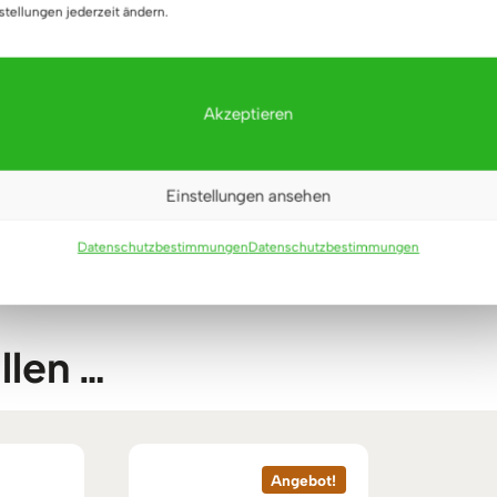
stellungen jederzeit ändern.
en: Eichenholz natur
hwarz
chifft
-14 Arbeitstage
Akzeptieren
behör ist NICHT Teil des Sets. Sie können unter der Register
Einstellungen ansehen
Datenschutzbestimmungen
Datenschutzbestimmungen
llen …
Angebot!