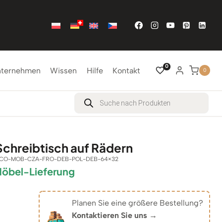
0
nternehmen
Wissen
Hilfe
Kontakt
0
Products
search
Schreibtisch auf Rädern
CO-MOB-CZA-FRO-DEB-POL-DEB-64×32
Möbel-Lieferung
Planen Sie eine größere Bestellung?
Kontaktieren Sie uns →