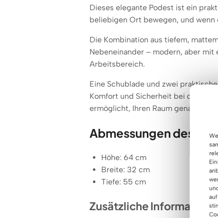
Dieses elegante Podest ist ein prakti
beliebigen Ort bewegen, und wenn er 
Die Kombination aus tiefem, matte
Nebeneinander – modern, aber mit e
Arbeitsbereich.
Eine Schublade und zwei praktische
Komfort und Sicherheit bei der Benu
ermöglicht, Ihren Raum genau so zu 
Abmessungen des Behä
Wen
sam
rel
Höhe: 64 cm
Ein
Breite: 32 cm
anb
wer
Tiefe: 55 cm
und
auf
Zusätzliche Informatione
sti
Coo