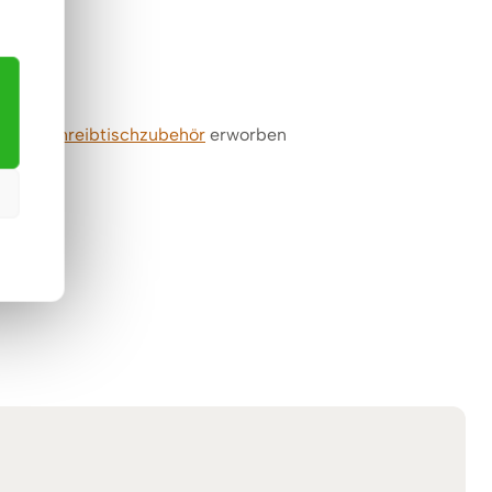
karte
Schreibtischzubehör
erworben