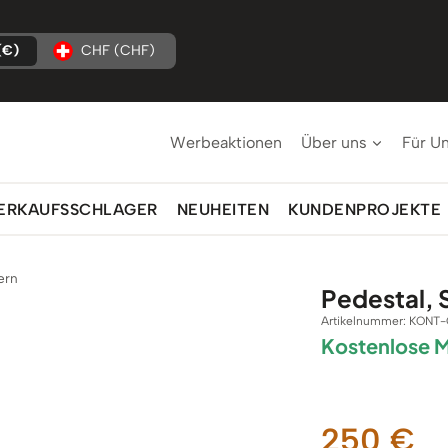
(€)
CHF (CHF)
Werbeaktionen
Über uns
Für U
ERKAUFSSCHLAGER
NEUHEITEN
KUNDENPROJEKTE
ern
Pedestal, 
Artikelnummer:
KONT-
Kostenlose 
250
€