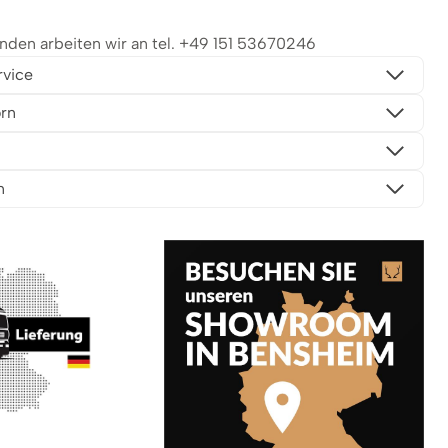
en arbeiten wir an tel.
+49 151 53670246
rvice
rn
n