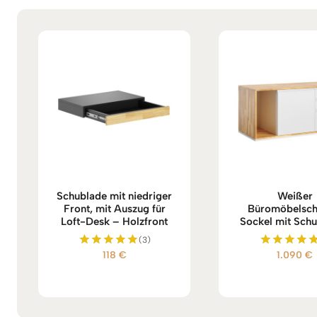
Schublade mit niedriger
Weißer
Front, mit Auszug für
Büromöbelsch
Loft-Desk – Holzfront
Sockel mit Sch
(3)
118
€
1.090
€
Bewertet
Bewertet
mit
mit
5.00
5.00
von 5
von 5