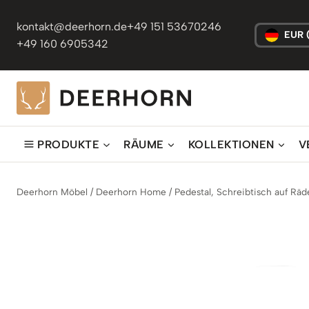
Zum
Inhalt
kontakt@deerhorn.de
+49 151 53670246
EUR 
springen
+49 160 6905342
PRODUKTE
RÄUME
KOLLEKTIONEN
V
Deerhorn Möbel
/
Deerhorn Home
/
Pedestal, Schreibtisch auf Räd