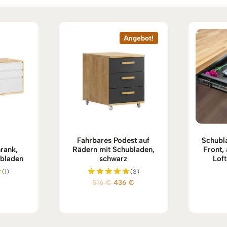
Angebot!
Fahrbares Podest auf
Schubla
rank,
Rädern mit Schubladen,
Front,
ubladen
schwarz
Loft
(1)
(8)
Ursprünglicher
Aktueller
516
€
436
€
Bewertet
mit
Preis
Preis
5.00
war:
ist:
von 5
516 €
436 €.