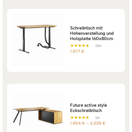
Schreibtisch mit
Höhenverstellung und
Holzplatte 160x80cm
(53)
1.077
€
Bewertet mit
5.00
von 5
Future active style
Eckschreibtisch
(6)
Preisspanne:
1.854
€
–
2.025
€
Bewertet mit
5.00
1.854 €
von 5