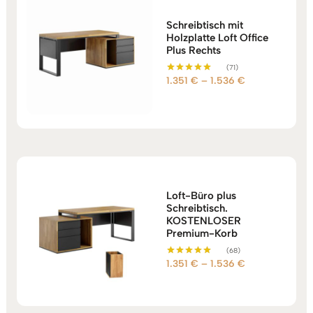
Schreibtisch mit
Holzplatte Loft Office
Plus Rechts
(71)
Preisspanne:
1.351
€
–
1.536
€
Bewertet mit
5.00
1.351 €
von 5
bis
1.536 €
Loft-Büro plus
Schreibtisch.
KOSTENLOSER
Premium-Korb
(68)
Preisspanne:
1.351
€
–
1.536
€
Bewertet mit
5.00
1.351 €
von 5
bis
1.536 €