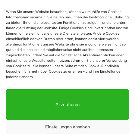
1
2
3
4
…
7
8
Wenn Sie unsere Website besuchen, können wir mithilfe von Cookies
Informationen sammeln. Sie helfen uns, Ihnen die bestmögliche Erfahrung
9
→
zu bieten, Ihnen die relevantesten Funktionen zu zeigen - und erleichtern
Ihnen die Nutzung der Website. Einige Cookies sind unverzichtbar und wir
können ohne sie nicht alle unsere Dienste anbieten. Andere Cookies,
einschließlich der von Dritten platzierten, können deaktiviert werden -
Großer Schreibtisch – die
allerdings funktioniert unsere Website ohne sie möglicherweise nicht so
gut und die Inhalte sind möglicherweise nicht auf Ihre Interessen
perfekte Lösung für ein
zugeschnitten. Indem Sie auf die Schaltfläche Akzeptieren klicken oder
einfach unsere Website weiter nutzen, stimmen Sie unserer Verwendung
geräumiges Büro
von Cookies zu. Sie können unsere Seite mit den Cookie-Richtlinien
besuchen, um mehr über Cookies zu erfahren - und Ihre Einstellungen
Wissen Sie, warum sich viele Menschen für einen
jederzeit ändern.
großen Schreibtisch für Arbeit oder Studium
entscheiden? Dann stellen Sie sich jetzt vor, wie Sie an
ihm
sitzen. Du spürst die Bequemlichkeit und die
Akzeptieren
Freude an deiner Arbeit. Sie haben Unterlagen um sich
herum ausgebreitet und alles Wichtige ist in
greifbarer Nähe. An einem
großen Schreibtisch
haben
Einstellungen ansehen
Sie die Möglichkeit, Ihre Ideen zu entwickeln oder sich