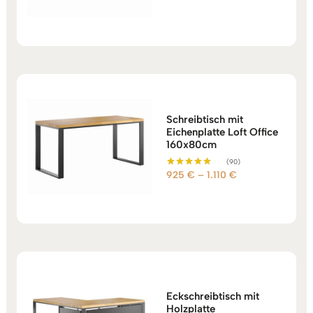
5.00
1.540 €
von 5
bis
1.689 €
Schreibtisch mit
Eichenplatte Loft Office
160x80cm
(90)
Preisspanne:
925
€
–
1.110
€
Bewertet mit
5.00
925 €
von 5
bis
1.110 €
Eckschreibtisch mit
Holzplatte