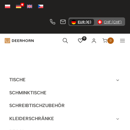
Zum
Inhalt
springen
EUR (€)
CHF (CHF)
0
0
TISCHE
SCHMINKTISCHE
SCHREIBTISCHZUBEHÖR
KLEIDERSCHRÄNKE