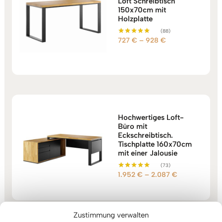
Loft Schreibtisch
150x70cm mit
Holzplatte
(88)
Preisspanne:
727
€
–
928
€
Bewertet mit
5.00
727 €
von 5
bis
928 €
Hochwertiges Loft-
Büro mit
Eckschreibtisch.
Tischplatte 160x70cm
mit einer Jalousie
(73)
Preisspanne:
1.952
€
–
2.087
€
Bewertet mit
5.00
1.952 €
von 5
bis
2.087 €
Zustimmung verwalten