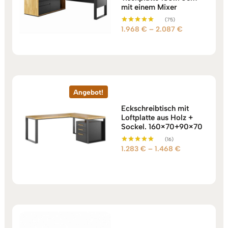
mit einem Mixer
(75)
Preisspanne:
1.968
€
–
2.087
€
Bewertet mit
5.00
1.968 €
von 5
bis
2.087 €
Angebot!
Eckschreibtisch mit
Loftplatte aus Holz +
Sockel. 160×70+90×70
(16)
Preisspanne:
1.283
€
–
1.468
€
Bewertet mit
5.00
1.283 €
von 5
bis
1.468 €