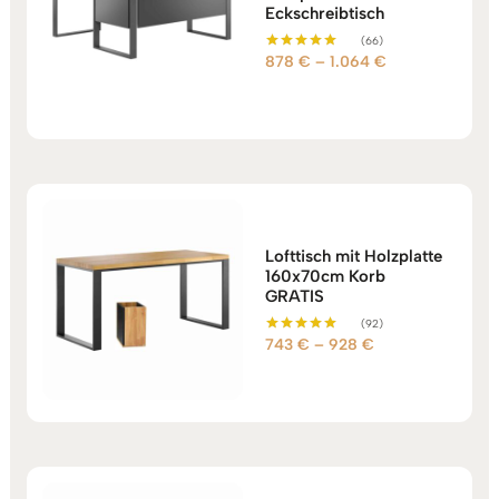
Eckschreibtisch
(66)
Preisspanne:
878
€
–
1.064
€
Bewertet mit
5.00
878 €
von 5
bis
1.064 €
Lofttisch mit Holzplatte
160x70cm Korb
GRATIS
(92)
Preisspanne:
743
€
–
928
€
Bewertet mit
5.00
743 €
von 5
bis
928 €