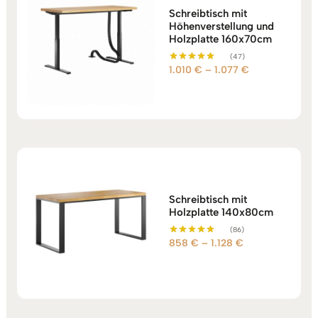
Schreibtisch mit
Höhenverstellung und
Holzplatte 160x70cm
(47)
Preisspanne:
1.010
€
–
1.077
€
Bewertet mit
5.00
1.010 €
von 5
bis
1.077 €
Schreibtisch mit
Holzplatte 140x80cm
(86)
Preisspanne:
858
€
–
1.128
€
Bewertet mit
5.00
858 €
von 5
bis
1.128 €