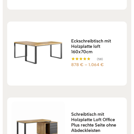
bis
1.131 €
Eckschreibtisch mit
Holzplatte loft
160x70cm
(58)
Preisspanne:
878
€
–
1.064
€
Bewertet mit
5.00
878 €
von 5
bis
1.064 €
Schreibtisch mit
Holzplatte Loft Office
Plus rechte Seite ohne
Abdeckleisten