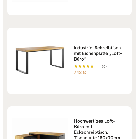
bis
2.025 €
Industrie-Schreibtisch
mit Eichenplatte „Loft-
Büro“
(90)
743
€
Bewertet mit
5.00
von 5
Hochwertiges Loft-
Büro mit
Eckschreibtisch.
Tischplatte 180x70cm