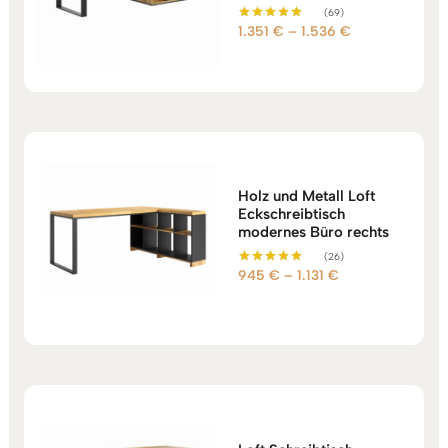
(69)
Preisspanne:
1.351
€
–
1.536
€
Bewertet mit
5.00
1.351 €
von 5
bis
1.536 €
Holz und Metall Loft
Eckschreibtisch
modernes Büro rechts
(26)
Preisspanne:
945
€
–
1.131
€
Bewertet mit
5.00
945 €
von 5
bis
1.131 €