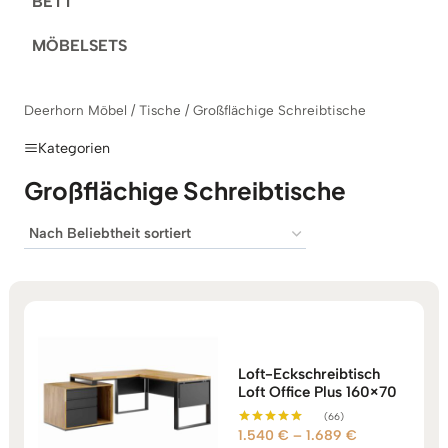
BETT
MÖBELSETS
Deerhorn Möbel
/
Tische
/
Großflächige Schreibtische
Kategorien
Großflächige Schreibtische
Loft-Eckschreibtisch
Loft Office Plus 160×70
(66)
Preisspanne:
1.540
€
–
1.689
€
Bewertet mit