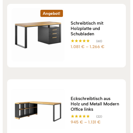
Angebot!
Schreibtisch mit
Holzplatte und
Schubladen
(60)
Preisspanne:
1.081
€
–
1.266
€
Bewertet mit
5.00
1.081 €
von 5
bis
1.266 €
Eckschreibtisch aus
Holz und Metall Modern
Office links
(22)
Preisspanne:
945
€
–
1.131
€
Bewertet mit
5.00
945 €
von 5