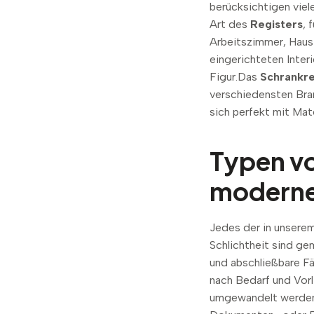
berücksichtigen viel
Art des
Registers
, 
Arbeitszimmer, Haus
eingerichteten Inter
Figur.Das
Schrankre
verschiedensten Bran
sich perfekt mit Mat
Typen vo
moderne
Jedes der in unsere
Schlichtheit sind g
und abschließbare Fä
nach Bedarf und Vorl
umgewandelt werden. 