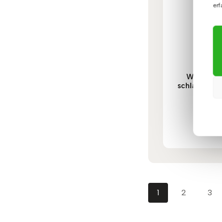
erf
Weißes L
schlankes B
1.31
Bewert
mit
5.00
von 
1
2
3