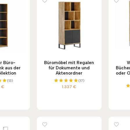
r Büro-
Büromöbel mit Regalen
W
nk aus der
für Dokumente und
Bücher
llektion
Aktenordner
oder O
(13)
(17)
0
€
1.337
€
et
Bewertet
mit
5.00
5
von 5