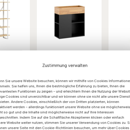
erregal für
Stehender schwarzer
Sch
 oder
Büroflorist
Bü
Zustimmung verwalten
rdner
Fach
(11)
(13)
321
€
Bewertet
0
€
mit
et
n Sie unsere Website besuchen, können wir mithilfe von Cookies Information
5.00
meln. Sie helfen uns, Ihnen die bestmögliche Erfahrung zu bieten, Ihnen die
von 5
evantesten Funktionen zu zeigen - und erleichtern Ihnen die Nutzung der Websit
5
ige Cookies sind unverzichtbar und wir können ohne sie nicht alle unsere Diens
ieten. Andere Cookies, einschließlich der von Dritten platzierten, können
ktiviert werden - allerdings funktioniert unsere Website ohne sie möglicherwei
ht so gut und die Inhalte sind möglicherweise nicht auf Ihre Interessen
eschnitten. Indem Sie auf die Schaltfläche Akzeptieren klicken oder einfach
ere Website weiter nutzen, stimmen Sie unserer Verwendung von Cookies zu. S
nen unsere Seite mit den Cookie-Richtlinien besuchen, um mehr über Cookies