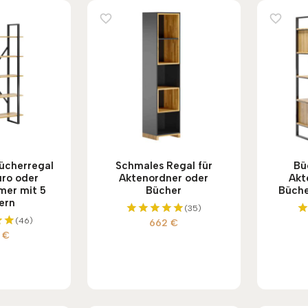
ücherregal
Schmales Regal für
Bü
üro oder
Aktenordner oder
Akt
mer mit 5
Bücher
Bücher
ern
(35)
(46)
662
€
Bewertet
0
€
mit
et
5.00
von 5
5