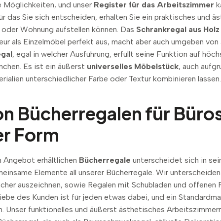
e Möglichkeiten, und unser
Register für das Arbeitszimmer
k
für das Sie sich entscheiden, erhalten Sie ein praktisches und 
 oder Wohnung aufstellen können. Das
Schrankregal aus Holz
ieur als Einzelmöbel perfekt aus, macht aber auch umgeben vo
gal
, egal in welcher Ausführung, erfüllt seine Funktion auf hö
chen. Es ist ein äußerst
universelles Möbelstück
, auch aufg
erialien unterschiedlicher Farbe oder Textur kombinieren lassen
n Bücherregalen für Büros
r Form
m Angebot erhältlichen
Bücherregale
unterscheidet sich in sei
emeinsame Elemente all unserer Bücherregale. Wir unterscheide
cher auszeichnen, sowie Regalen mit Schubladen und offenen Fä
iebe des Kunden ist für jeden etwas dabei, und ein Standardm
Unser funktionelles und äußerst ästhetisches Arbeitszimmerre