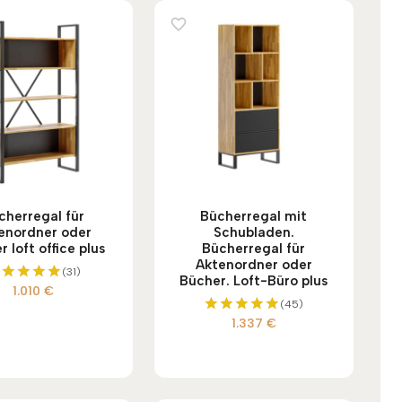
cherregal für
Bücherregal mit
enordner oder
Schubladen.
 loft office plus
Bücherregal für
Aktenordner oder
(31)
Bücher. Loft-Büro plus
1.010
€
Bewertet
(45)
mit
5.00
1.337
€
Bewertet
von 5
mit
5.00
von 5