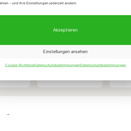
ahren - und Ihre Einstellungen jederzeit ändern.
Akzeptieren
oft-Büro
Weißer halboffener
Hochr
ücherregal
Aktenschrank mit
Einstellungen ansehen
Einlegeböden
(6)
(4)
4
€
et
Cookie-Richtlinie
Datenschutzbestimmungen
Datenschutzbestimmungen
825
€
Bewertet
mit
5
5.00
von 5
→