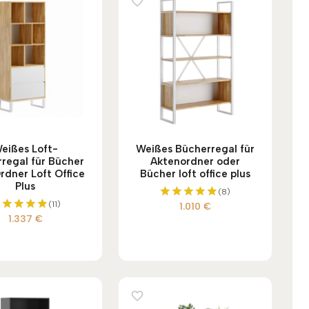
eißes Loft-
Weißes Bücherregal für
regal für Bücher
Aktenordner oder
rdner Loft Office
Bücher loft office plus
Plus
(8)
(11)
1.010
€
Bewertet
1.337
€
mit
Bewertet
5.00
mit
von 5
5.00
von 5