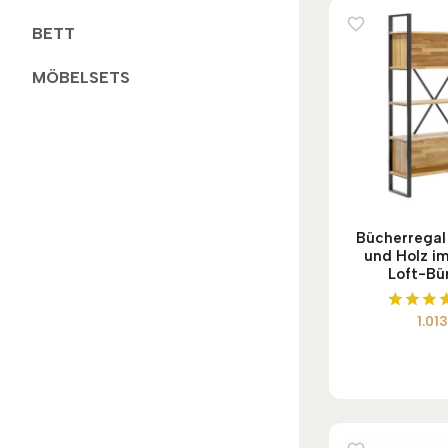
BETT
MÖBELSETS
Bücherregal 
und Holz im
Loft-Bür
1.01
Bewert
mit
5.00
von 