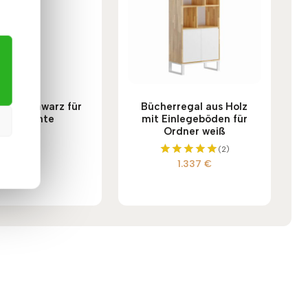
egal schwarz für
Bücherregal aus Holz
Dokumente
mit Einlegeböden für
Ordner weiß
675
€
(2)
1.337
€
Bewertet
mit
5.00
von 5