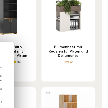
warzes Büro-
Blumenbeet mit
cherregal mit
Regalen für Akten und
böden für Akten
Dokumente
(5)
321
€
825
€
Bewertet
en
mit
5.00
e.
von 5
te
se
ie
 zu