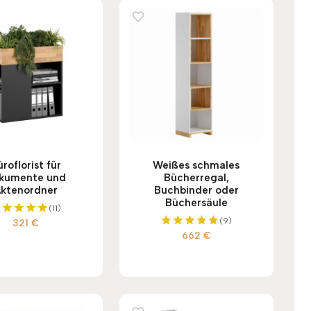
roflorist für
Weißes schmales
kumente und
Bücherregal,
ktenordner
Buchbinder oder
Büchersäule
(11)
(9)
321
€
Bewertet
662
€
mit
Bewertet
5.00
mit
von 5
5.00
von 5