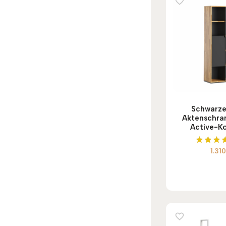
Schwarze
Aktenschra
Active-Ko
1.31
Bewert
mit
5.00
von 