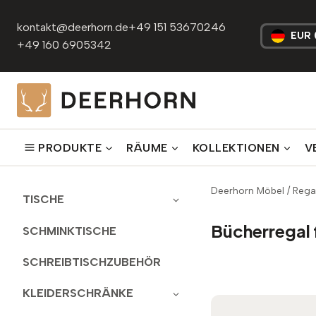
Zum
Inhalt
kontakt@deerhorn.de
+49 151 53670246
EUR 
springen
+49 160 6905342
PRODUKTE
RÄUME
KOLLEKTIONEN
V
Deerhorn Möbel
/
Rega
TISCHE
Bücherregal 
SCHMINKTISCHE
SCHREIBTISCHZUBEHÖR
KLEIDERSCHRÄNKE