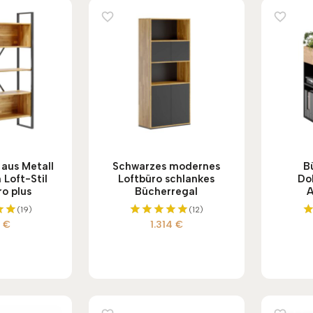
aus Metall
Schwarzes modernes
Bü
 Loft-Stil
Loftbüro schlankes
Do
o plus
Bücherregal
A
(19)
(12)
3
€
1.314
€
et
Bewertet
mit
5.00
5
von 5