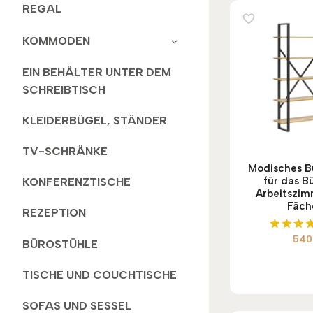
REGAL
KOMMODEN
EIN BEHÄLTER UNTER DEM
SCHREIBTISCH
KLEIDERBÜGEL, STÄNDER
TV-SCHRÄNKE
Modisches B
für das B
KONFERENZTISCHE
Arbeitszim
Fäch
REZEPTION
54
Bewert
BÜROSTÜHLE
mit
5.00
TISCHE UND COUCHTISCHE
von 
SOFAS UND SESSEL