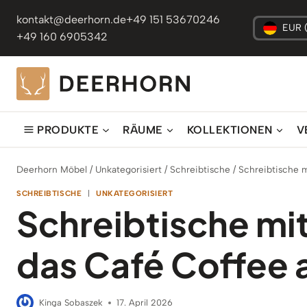
Zum
kontakt@deerhorn.de
+49 151 53670246
Inhalt
EUR 
+49 160 6905342
springen
PRODUKTE
RÄUME
KOLLEKTIONEN
V
Deerhorn Möbel
/
Unkategorisiert
/
Schreibtische
/
Schreibtische m
SCHREIBTISCHE
|
UNKATEGORISIERT
Schreibtische mit
das Café Coffee a
Kinga Sobaszek
17. April 2026