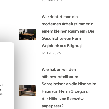
20. Juli 2026
Wie richtet man ein
modernes Arbeitszimmer in
einem kleinen Raum ein? Die
Geschichte von Herrn
Wojciech aus Biłgoraj
19. Juli 2026
Wie haben wir den
höhenverstellbaren
.
Schreibtisch an die Nische im
ert
t
Haus von Herrn Grzegorz in
ie
der Nähe von Rzeszów
angepasst?