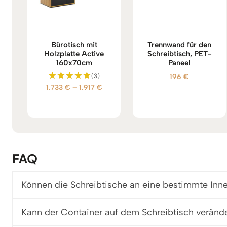
Bürotisch mit
Trennwand für den
Holzplatte Active
Schreibtisch, PET-
160x70cm
Paneel
(3)
196
€
P
1.733
€
–
1.917
€
Bewertet
mit
r
5.00
e
von 5
i
s
s
p
FAQ
a
n
Können die Schreibtische an eine bestimmte Inn
n
e
:
Kann der Container auf dem Schreibtisch veränd
1