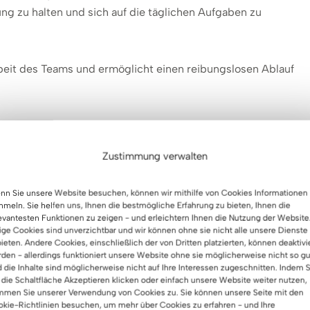
ung zu halten und sich auf die täglichen Aufgaben zu
 Arbeit des Teams und ermöglicht einen reibungslosen Ablauf
 über ihre Einstellung zum Kaffee und ihre tägliche Arbeit.
Zustimmung verwalten
ie zu Ihrem Raum und Ihrer Arbeitsweise passen
n Sie unsere Website besuchen, können wir mithilfe von Cookies Informationen
meln. Sie helfen uns, Ihnen die bestmögliche Erfahrung zu bieten, Ihnen die
evantesten Funktionen zu zeigen - und erleichtern Ihnen die Nutzung der Website
ige Cookies sind unverzichtbar und wir können ohne sie nicht alle unsere Dienste
ieten. Andere Cookies, einschließlich der von Dritten platzierten, können deaktivi
den - allerdings funktioniert unsere Website ohne sie möglicherweise nicht so gu
 die Inhalte sind möglicherweise nicht auf Ihre Interessen zugeschnitten. Indem S
 die Schaltfläche Akzeptieren klicken oder einfach unsere Website weiter nutzen,
mmen Sie unserer Verwendung von Cookies zu. Sie können unsere Seite mit den
kie-Richtlinien besuchen, um mehr über Cookies zu erfahren - und Ihre