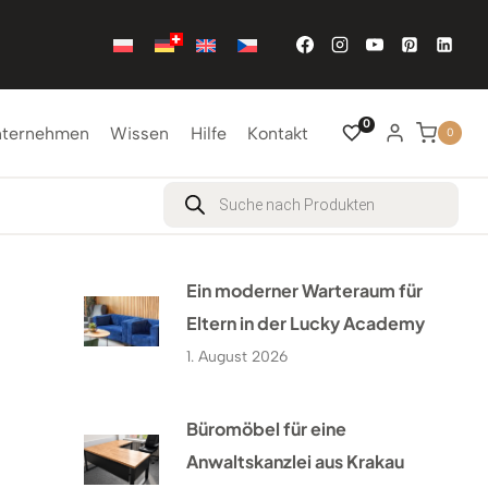
0
nternehmen
Wissen
Hilfe
Kontakt
0
Products
search
Ein moderner Warteraum für
Eltern in der Lucky Academy
1. August 2026
Büromöbel für eine
Anwaltskanzlei aus Krakau