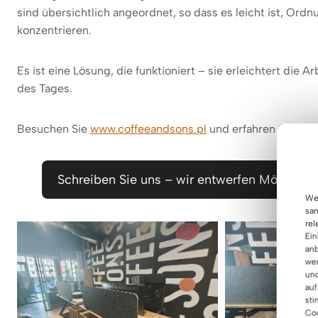
sind übersichtlich angeordnet, so dass es leicht ist, Ordn
konzentrieren.
Es ist eine Lösung, die funktioniert – sie erleichtert die
des Tages.
Besuchen Sie
www.coffeeandsons.pl
und erfahren Sie mehr
Schreiben Sie uns – wir entwerfen Möbel, d
Wen
sam
rel
Ein
anb
wer
und
auf
sti
Coo