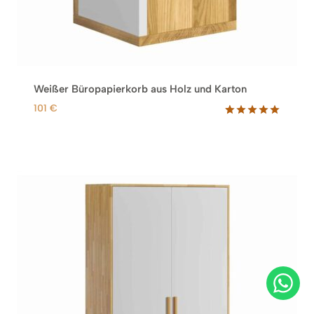
Weißer Büropapierkorb aus Holz und Karton
101
€
Bewertet
1
mit
5.00
von 5,
basierend
auf
Kundenbew
ertung