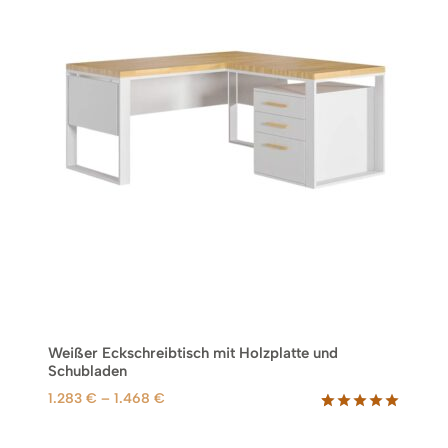
U
K
T
I
M
A
N
G
E
B
O
T
Weißer Eckschreibtisch mit Holzplatte und
Schubladen
P
1.283
€
–
1.468
€
r
Bewertet
3
mit
5.00
e