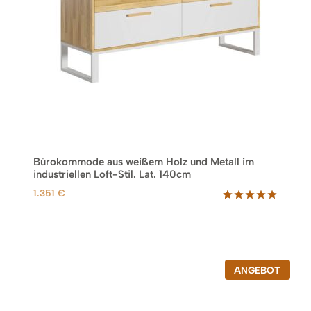
P
i
r
s
e
t
i
:
s
6
w
8
a
r
€
:
.
1
Bürokommode aus weißem Holz und Metall im
6
industriellen Loft-Stil. Lat. 140cm
9
1.351
€
€
Bewertet
6
mit
5.00
von 5,
basierend
auf
Kundenbew
P
ANGEBOT
ertungen
R
O
D