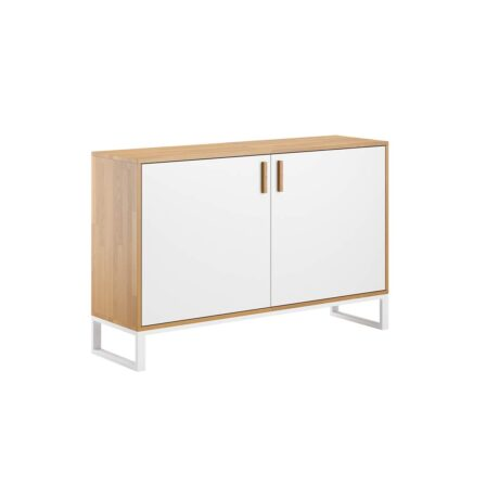
basierend
auf
Kundenbew
ertungen