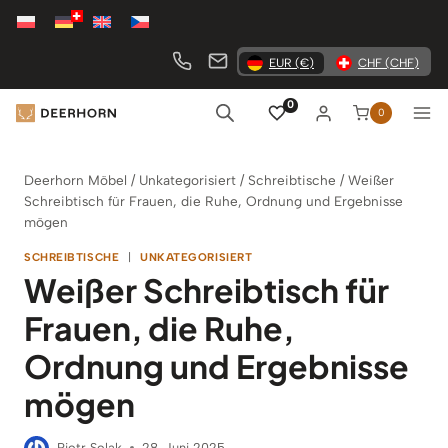
Zum
Inhalt
springen
EUR (€)
CHF (CHF)
0
0
Deerhorn Möbel
/
Unkategorisiert
/
Schreibtische
/
Weißer
Schreibtisch für Frauen, die Ruhe, Ordnung und Ergebnisse
mögen
SCHREIBTISCHE
|
UNKATEGORISIERT
Weißer Schreibtisch für
Frauen, die Ruhe,
Ordnung und Ergebnisse
mögen
Piotr Solak
28. Juni 2025