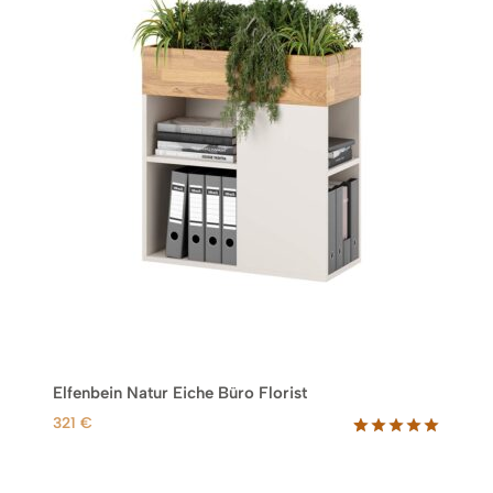
Elfenbein Natur Eiche Büro Florist
321
€
Bewertet
3
mit
5.00
von 5,