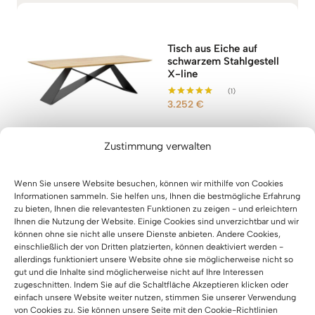
Tisch aus Eiche auf
schwarzem Stahlgestell
X-line
(1)
3.252
€
Bewertet mit
5.00
von 5
Zustimmung verwalten
Wenn Sie unsere Website besuchen, können wir mithilfe von Cookies
Informationen sammeln. Sie helfen uns, Ihnen die bestmögliche Erfahrung
zu bieten, Ihnen die relevantesten Funktionen zu zeigen - und erleichtern
Ihnen die Nutzung der Website. Einige Cookies sind unverzichtbar und wir
Massivholz
können ohne sie nicht alle unsere Dienste anbieten. Andere Cookies,
Spinnentisch mit
einschließlich der von Dritten platzierten, können deaktiviert werden -
Metallbein 180x100cm
allerdings funktioniert unsere Website ohne sie möglicherweise nicht so
(19)
gut und die Inhalte sind möglicherweise nicht auf Ihre Interessen
1.824
€
Bewertet mit
zugeschnitten. Indem Sie auf die Schaltfläche Akzeptieren klicken oder
5.00
einfach unsere Website weiter nutzen, stimmen Sie unserer Verwendung
von 5
von Cookies zu. Sie können unsere Seite mit den Cookie-Richtlinien