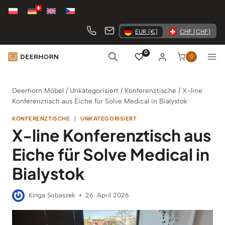
Zum
Inhalt
springen
EUR (€)
CHF (CHF)
0
0
Deerhorn Möbel
/
Unkategorisiert
/
Konferenztische
/
X-line
Konferenztisch aus Eiche für Solve Medical in Bialystok
KONFERENZTISCHE
|
UNKATEGORISIERT
X-line Konferenztisch aus
Eiche für Solve Medical in
Bialystok
Kinga Sobaszek
26. April 2026