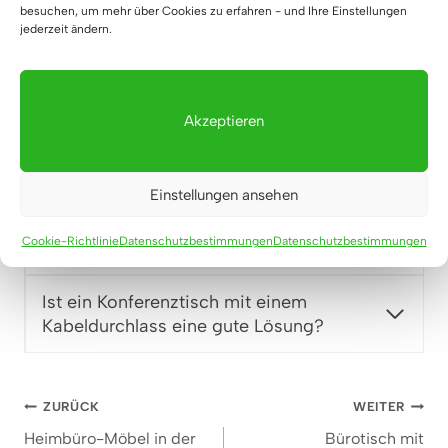
besuchen, um mehr über Cookies zu erfahren - und Ihre Einstellungen
jederzeit ändern.
FAQ
Akzeptieren
Welchen Konferenztisch wählen Sie für
ein größeres Team?
Einstellungen ansehen
Würde ein Konferenztisch aus Eiche in
Cookie-Richtlinie
Datenschutzbestimmungen
Datenschutzbestimmungen
einem modernen Büro funktionieren?
Ist ein Konferenztisch mit einem
Kabeldurchlass eine gute Lösung?
Beitragsnavigation
ZURÜCK
WEITER
Heimbüro-Möbel in der
Bürotisch mit